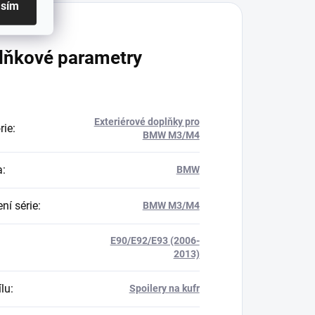
asím
lňkové parametry
Exteriérové doplňky pro
rie
:
BMW M3/M4
a
:
BMW
ní série
:
BMW M3/M4
E90/E92/E93 (2006-
2013)
ílu
:
Spoilery na kufr