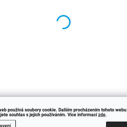
Spoiler je urče
**
DETAILNÍ INFORMACE
web používá soubory cookie. Dalším procházením tohoto webu
jete souhlas s jejich používáním. Více informací
zde
.
Hodnocení
avení