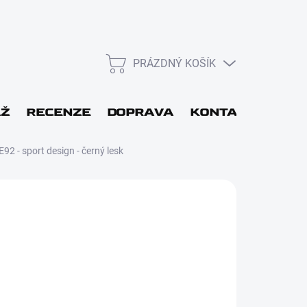
PRÁZDNÝ KOŠÍK
NÁKUPNÍ
KOŠÍK
L
ÁŽ
RECENZE
DOPRAVA
KONTAKT
DÁR
92 - sport design - černý lesk
Přihlásit se
 48H
Nová registrace
Přidat do košíku