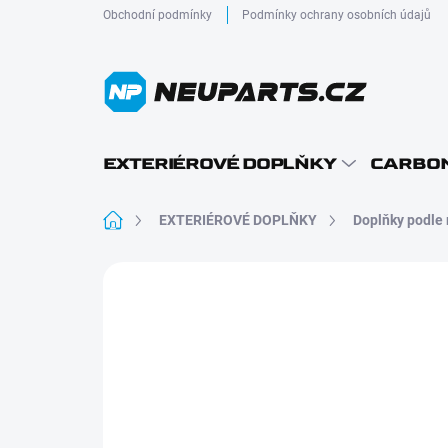
Přejít
Obchodní podmínky
Podmínky ochrany osobních údajů
na
obsah
EXTERIÉROVÉ DOPLŇKY
CARBON
Domů
EXTERIÉROVÉ DOPLŇKY
Doplňky podle
Neohodnoceno
Podrobnosti hodnocení