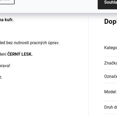
Souhl
na kufr.
Dop
ed bez nutnosti pracných úprav.
Katego
dení
ČERNÝ LESK.
Značk
prava!
Označe
z.
Model
:
Druh d