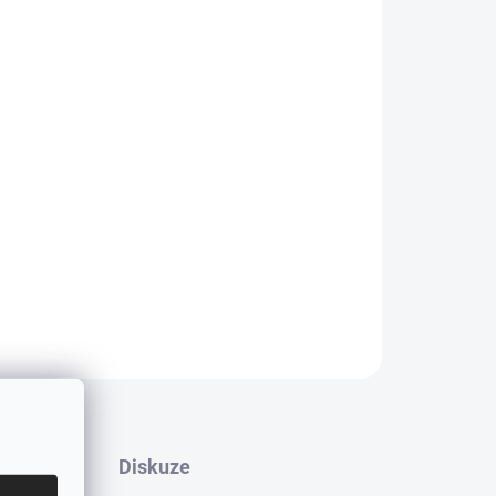
ZAPOMENUTÉ HESLO
n pro vozy BMW M3 - E92 (2006-2013)
 BARVA ČERNÝ LESK **
ZEPTAT SE
Diskuze