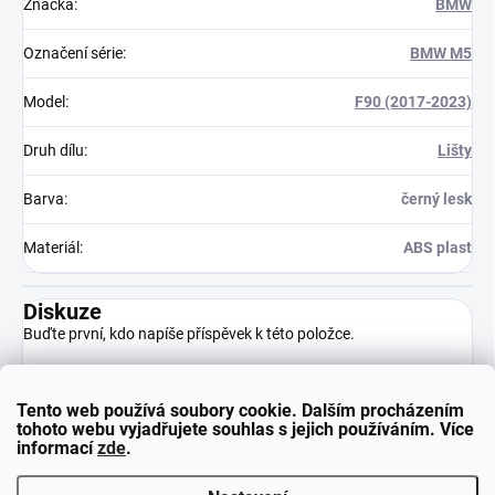
Značka
:
BMW
Označení série
:
BMW M5
Model
:
F90 (2017-2023)
Druh dílu
:
Lišty
Barva
:
černý lesk
Materiál
:
ABS plast
Diskuze
Buďte první, kdo napíše příspěvek k této položce.
Tento web používá soubory cookie. Dalším procházením
Přidat komentář
tohoto webu vyjadřujete souhlas s jejich používáním. Více
informací
zde
.