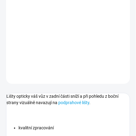
Boční lišty pod zadní nárazník pro vozy BMW M5 - F90 bez
rozdílu roku výroby.
** Lišty jsou určené pro vozidla se zadním M kovým nárazníkem
**
DETAILNÍ INFORMACE
ZEPTAT SE
Lišty opticky váš vůz v zadní části sníží a při pohledu z boční
strany vizuálně navazují na
podprahové lišty
.
kvalitní zpracování