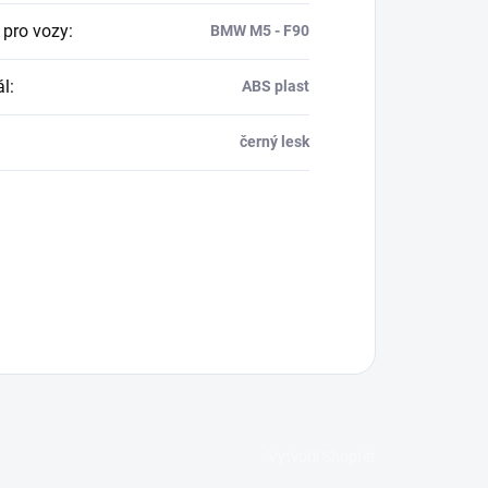
 pro vozy
:
BMW M5 - F90
ál
:
ABS plast
černý lesk
Vytvořil Shoptet