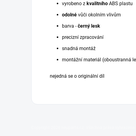
vyrobeno z
kvalitního
ABS plastu
odolné
vůči okolním vlivům
barva -
černý lesk
precizní zpracování
snadná montáž
montážní materiál (oboustranná le
nejedná se o originální díl
Z
Copyright 2026
neuparts.cz
. Všechna práva vyhrazena.
á