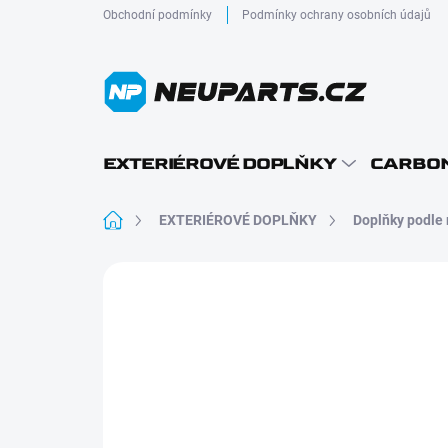
Přejít
Obchodní podmínky
Podmínky ochrany osobních údajů
na
obsah
EXTERIÉROVÉ DOPLŇKY
CARBON
Domů
EXTERIÉROVÉ DOPLŇKY
Doplňky podle
Neohodnoceno
Podrobnosti hodnocení
AKCE