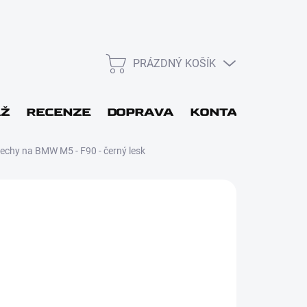
PRÁZDNÝ KOŠÍK
NÁKUPNÍ
KOŠÍK
L
ÁŽ
RECENZE
DOPRAVA
KONTAKT
DÁR
řechy na BMW M5 - F90 - černý lesk
Přihlásit se
 48H
Nová registrace