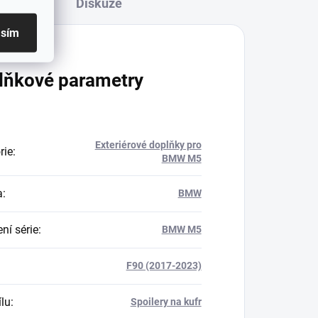
Diskuze
asím
lňkové parametry
Exteriérové doplňky pro
rie
:
BMW M5
a
:
BMW
ní série
:
BMW M5
F90 (2017-2023)
ílu
:
Spoilery na kufr