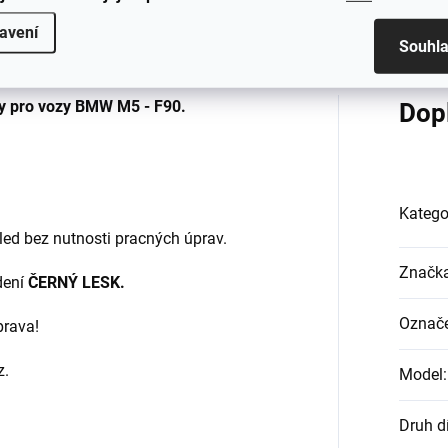
Hodnocení
avení
Souhl
hy pro vozy
BMW M5 - F90.
Dop
Katego
ed bez nutnosti pracných úprav.
Značk
dení
ČERNÝ LESK.
Označe
prava!
z.
Model
:
Druh d