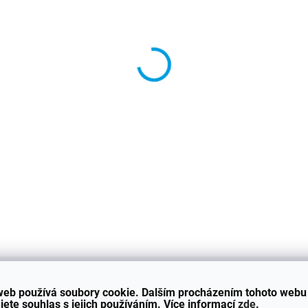
−
+
Spoiler j
b
*
DETAILNÍ INFORMACE
web používá soubory cookie. Dalším procházením tohoto webu
jete souhlas s jejich používáním. Více informací
zde
.