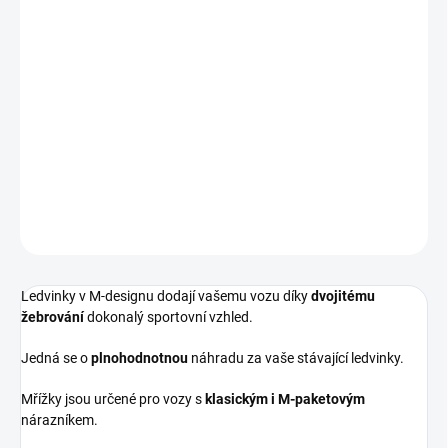
Sportovní ledvinky v M-designu s dvojitým žebrováním v černém
lesku.
Určeno pro vozy BMW 7 - F01/F02.
*LEDVINKY NEJSOU KOMPATIBILNÍ S JEDNOUTKOU NIGHTVISION*
DETAILNÍ INFORMACE
ZEPTAT SE
Ledvinky v M-designu dodají vašemu vozu díky
dvojitému
žebrování
dokonalý sportovní vzhled.
Jedná se o
plnohodnotnou
náhradu za vaše stávající ledvinky.
Mřížky jsou určené pro vozy s
klasickým i M-paketovým
nárazníkem.