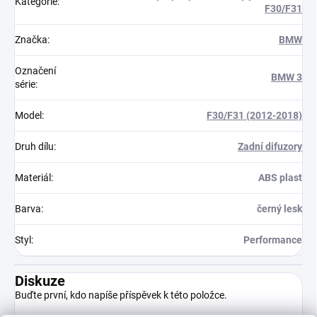
Kategorie
:
F30/F31
Značka
:
BMW
Označení
BMW 3
série
:
Model
:
F30/F31 (2012-2018)
Druh dílu
:
Zadní difuzory
Materiál
:
ABS plast
Barva
:
černý lesk
Styl
:
Performance
Diskuze
Buďte první, kdo napíše příspěvek k této položce.