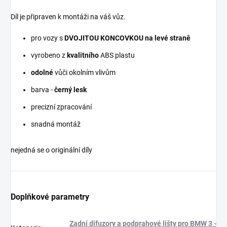
Díl je připraven k montáži na váš vůz.
pro vozy s
DVOJITOU KONCOVKOU na levé straně
vyrobeno z
kvalitního
ABS plastu
odolné
vůči okolním vlivům
barva -
černý lesk
precizní zpracování
snadná montáž
nejedná se o originální díly
Doplňkové parametry
Zadní difuzory a podprahové lišty pro BMW 3 -