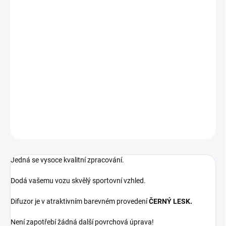
Určeno pro vozy BMW řady 3:
BMW 3 - F30/F31 (2012 - 2018) S DVOJITOU KONCOVKOU NA
LEVÉ STRANĚ
! Kompatibilní pouze s vozy se zadním M paketovým nárazníkem
!
DETAILNÍ INFORMACE
ZEPTAT SE
Jedná se vysoce kvalitní zpracování.
Dodá vašemu vozu skvělý sportovní vzhled.
Difuzor je v atraktivním barevném provedení
ČERNÝ LESK.
Není zapotřebí žádná další povrchová úprava!