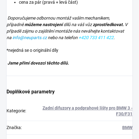
cena za pár (pravá + levá část)
Doporučujeme odbornou montáž vaším mechanikem,
případně
můžeme nastrojení
dílů na váš vůz
zprostředkovat.
V
případě zájmu o zajištění montáže nás neváhejte kontaktovat
na
info@neuparts.cz
nebo na telefon
+420 733 411 422
.
*nejedná se o originální díly
Jsme přímí dovozci těchto dílů.
Doplňkové parametry
Zadní difuzory a podprahové lišty pro BMW 3 -
Kategorie
:
F30/F31
Značka
:
BMW