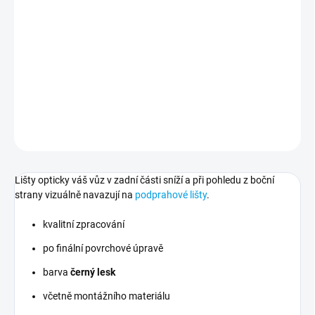
Boční lišty pod zadní nárazník pro vozy BMW 3 - F30 bez rozdílu
roku výroby.
DETAILNÍ INFORMACE
ZEPTAT SE
Lišty opticky váš vůz v zadní části sníží a při pohledu z boční
strany vizuálně navazují na
podprahové lišty
.
kvalitní zpracování
po finální povrchové úpravě
barva
černý lesk
včetně montážního materiálu