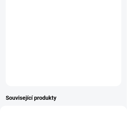
−
+
Přidat do košíku
Body kit z předního lipa, zadního difuzoru a podprahových lišt na
BMW 4 - F32/F33/F36 (2013-2020)
* SET je určen na vozy BMW 4 - F32/F33/F36 bez rozdílu roku výroby*
**Pouze pro vozy s předním a zadním Mpaketovým nárazníkem a
jednou koncovkou na každé straně.**
DETAILNÍ INFORMACE
ZEPTAT SE
Související produkty
966
1110