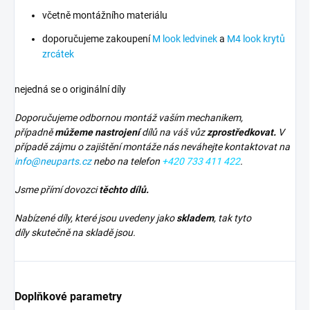
včetně montážního materiálu
doporučujeme zakoupení
M look ledvinek
a
M4 look krytů
zrcátek
nejedná se o originální díly
Doporučujeme odbornou montáž vaším mechanikem,
případně
můžeme nastrojení
dílů na váš vůz
zprostředkovat.
V
případě zájmu o zajištění montáže nás neváhejte kontaktovat na
info@neuparts.cz
nebo na telefon
+420 733 411 422
.
Jsme přímí dovozci
těchto dílů.
Nabízené díly, které jsou uvedeny jako
skladem
, tak tyto
díly skutečně na skladě jsou.
Doplňkové parametry