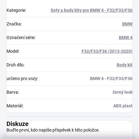
Kategorie
:
Sety a body kity pro BMW 4 - F32/F33/F36
Značka
:
BMW
Označení série
:
BMW 4
Model
:
F32/F33/F36 (2013-2020)
Druh dílu
:
Body kit
určeno pro vozy
:
BMW 4 - F32/F33/F36
Barva
:
černý lesk
Materiál
:
ABS plast
Diskuze
Buďte první, kdo napíše příspěvek k této položce.