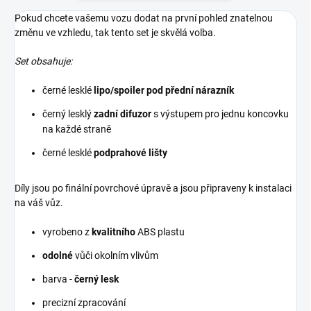
Pokud chcete vašemu vozu dodat na první pohled znatelnou
změnu ve vzhledu, tak tento set je skvělá volba.
Set obsahuje:
černé lesklé
lipo/spoiler pod přední nárazník
černý lesklý
zadní difuzor
s výstupem pro jednu koncovku
na každé straně
černé lesklé
podprahové lišty
Díly jsou po finální povrchové úpravě a jsou připraveny k instalaci
na váš vůz.
vyrobeno z
kvalitního
ABS plastu
odolné
vůči okolním vlivům
barva -
černý lesk
precizní zpracování