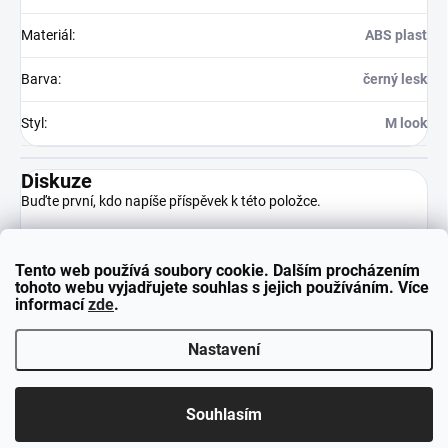
Materiál
:
ABS plast
Barva
:
černý lesk
Styl
:
M look
Diskuze
Buďte první, kdo napíše příspěvek k této položce.
Tento web používá soubory cookie. Dalším procházením
Přidat komentář
tohoto webu vyjadřujete souhlas s jejich používáním. Více
informací
zde
.
Nastavení
Z
Copyright 2026
neuparts.cz
. Všechna práva vyhrazena.
á
Souhlasím
p
Vytvořil Shoptet