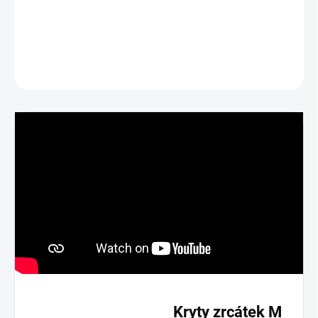
BMW 8 - G14/G15/G16
DETAILNÍ INFORMACE
ZEPTAT SE
Kryty zrcátek M