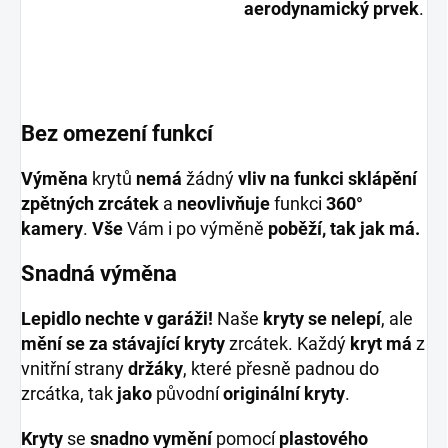
aerodynamický prvek
.
Bez omezení funkcí
Výměna
krytů
nemá
žádný
vliv na funkci
sklápění
zpětných zrcátek
a
neovlivňuje
funkci
360°
kamery
.
Vše
Vám i po výměně
poběží, tak jak má.
Snadná výměna
Lepidlo nechte v garáži!
Naše
kryty se nelepí
, ale
mění se za stávající kryty
zrcátek. Každý
kryt má
z
vnitřní strany
držáky
, které přesně padnou do
zrcátka, tak
jako
původní
originální kryty
.
Kryty
se
snadno vymění
pomocí
plastového