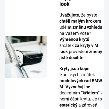
look
Uvažujete
, že byste
chtěli malým krokem
udělat
změnu vzhledu
na Vašem voze?
Výměnou krytů
zrcátek
za kryty v M
look
provedení
z
měny
jistě docílíte
!
Kryty jsou kopií
ikonických zrcátek
modelových řad BMW
M
.
Vyznačují se
decentním
“křídlem”
v
horní části krytu. Je to
estetický
a zároveň