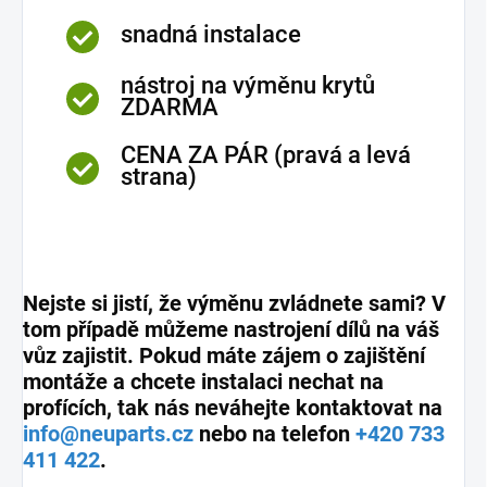
snadná instalace
nástroj na výměnu krytů
ZDARMA
CENA ZA PÁR (pravá a levá
strana)
Nejste si jistí, že výměnu zvládnete sami? V
tom případě můžeme nastrojení dílů na váš
vůz zajistit. Pokud máte zájem o zajištění
montáže a chcete instalaci nechat na
profících, tak nás neváhejte kontaktovat na
info@neuparts.cz
nebo na telefon
+420 733
411 422
.