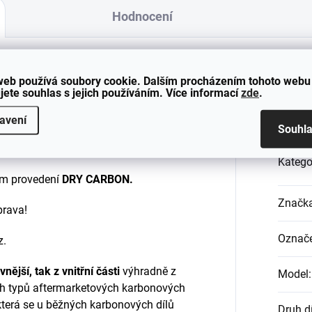
Hodnocení
web používá soubory cookie. Dalším procházením tohoto webu
a kufr pro vozy BMW 3 - G20.
Dop
jete souhlas s jejich používáním. Více informací
zde
.
načně nepřehlédnutelný vzhled
.
avení
Souhl
Katego
ním provedení
DRY CARBON
.
Značk
prava!
Označe
z.
vnější, tak z vnitřní části
výhradně z
Model
:
ích typů aftermarketových karbonových
 která se u běžných karbonových dílů
Druh d