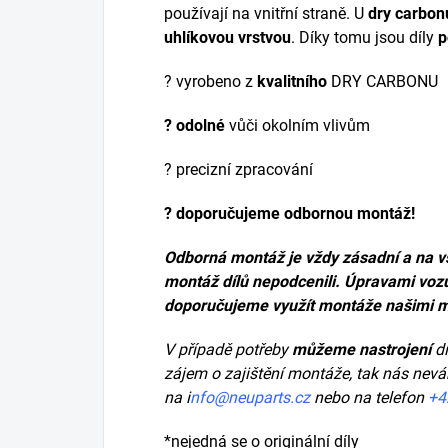
používají na vnitřní straně. U
dry carbon
uhlíkovou vrstvou
. Díky tomu jsou díly
p
? vyrobeno z
kvalitního
DRY CARBONU
? odolné
vůči okolním vlivům
? precizní zpracování
? doporučujeme odbornou montáž!
Odborná montáž je vždy zásadní a na v
montáž dílů nepodcenili. Úpravami voz
doporučujeme využít montáže našimi 
V případě potřeby
můžeme nastrojení
dí
zájem o zajištění montáže, tak nás nevá
na
i
nfo@neuparts.cz
nebo na telefon
+4
*nejedná se o originální díly