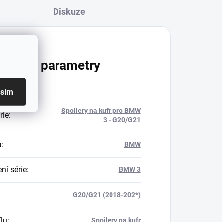
Diskuze
lňkové parametry
asím
Spoilery na kufr pro BMW
rie
:
3 - G20/G21
a
:
BMW
ní série
:
BMW 3
G20/G21 (2018-202*)
ílu
:
Spoilery na kufr