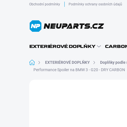
Přejít
Obchodní podmínky
Podmínky ochrany osobních údajů
na
obsah
EXTERIÉROVÉ DOPLŇKY
CARBON
Domů
EXTERIÉROVÉ DOPLŇKY
Doplňky podle
Performance Spoiler na BMW 3 - G20 - DRY CARBON
Neohodnoceno
Podrobnosti hodnocení
DRY CARBON