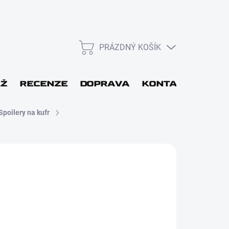
PRÁZDNÝ KOŠÍK
NÁKUPNÍ
KOŠÍK
L
ÁŽ
RECENZE
DOPRAVA
KONTAKT
DÁR
Spoilery na kufr
Přihlásit se
DBĚRU DO 48H
Nová registrace