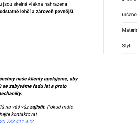
u
jsou skelná vlákna nahrazena
odstatně lehčí a zároveň pevnější
.
určeno
Materi
Styl
:
šechny naše klienty apelujeme, aby
ů se zabýváme řadu let a proto
mechaniky.
lů na váš vůz
zajistit.
Pokud máte
hejte kontaktovat
20 733 411 422
.