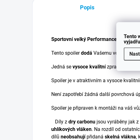
Popis
Tento 
Sportovní velký Performance spoiler n
vyjadřu
Tento spoiler
dodá
Vašemu vozu
jednoz
Nast
Jedná se
vysoce kvalitní
zpracování.
Spoiler je v atraktivním a vysoce kvalit
Není zapotřebí žádná další povrchová ú
Spoiler je připraven k montáži na váš vů
Díly z
dry carbonu
jsou vyráběny jak z
uhlíkových vláken
. Na rozdíl od ostatn
dílů
neobsahují
přidaná
skelná vlákna
,