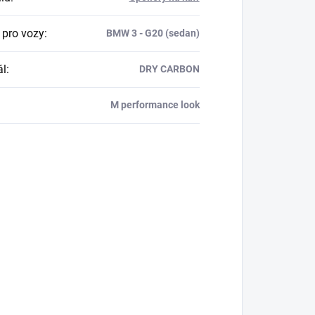
 pro vozy
:
BMW 3 - G20 (sedan)
ál
:
DRY CARBON
M performance look