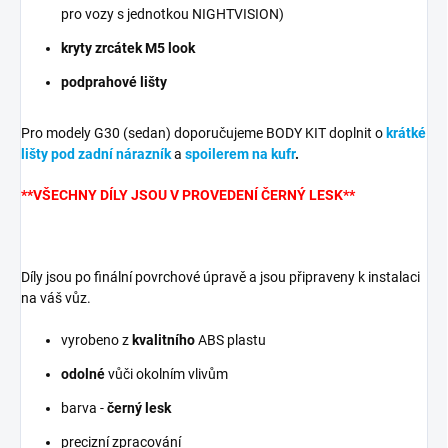
pro vozy s jednotkou NIGHTVISION)
kryty zrcátek M5 look
podprahové lišty
Pro modely G30 (sedan) doporučujeme BODY KIT doplnit o
krátké
lišty pod zadní nárazník
a
spoilerem na kufr
.
**VŠECHNY DÍLY JSOU V PROVEDENÍ ČERNÝ LESK**
Díly jsou po finální povrchové úpravě a jsou připraveny k instalaci
na váš vůz.
vyrobeno z
kvalitního
ABS plastu
odolné
vůči okolním vlivům
barva -
černý lesk
precizní zpracování