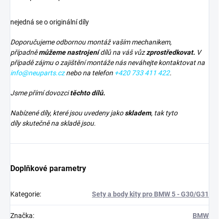
nejedná se o originální díly
Doporučujeme odbornou montáž vaším mechanikem,
případně
můžeme nastrojení
dílů na váš vůz
zprostředkovat.
V
případě zájmu o zajištění montáže nás neváhejte kontaktovat na
info@neuparts.cz
nebo na telefon
+420 733 411 422
.
Jsme přímí dovozci
těchto dílů.
Nabízené díly, které jsou uvedeny jako
skladem
, tak tyto
díly skutečně na skladě jsou.
Doplňkové parametry
Kategorie
:
Sety a body kity pro BMW 5 - G30/G31
Značka
:
BMW