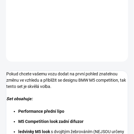
Body kit na BMW 5 - G30/G31 preLCI (2017-2020)
* SET je určen na vozy G30/G31 PŘED FACELIFTEM*
**Pouze pro vozy s předním a zadním Mpaketovým nárazníkem**
DETAILNÍ INFORMACE
ZEPTAT SE
Pokud chcete vašemu vozu dodat na první pohled znatelnou
změnu ve vzhledu a přiblížit se designu BMW M5 competition, tak
tento set je skvělá volba.
Set obsahuje:
Performance přední lipo
M5 Competition look zadní difuzor
ledvinky M5 look
s dvojitým žebrováním (NEJSOU určeny