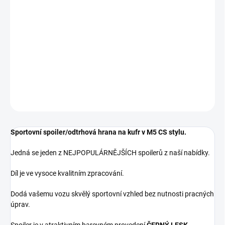
−
+
Přidat do košíku
Spoiler je určen pro vozy BMW 5 - G30 (2017-202*)
** BARVA ČERNÝ LESK **
DETAILNÍ INFORMACE
ZEPTAT SE
Sportovní spoiler/odtrhová hrana na kufr v M5 CS stylu.
Jedná se jeden z NEJPOPULÁRNĚJŠÍCH spoilerů z naší nabídky.
Díl je ve vysoce kvalitním zpracování.
Dodá vašemu vozu skvělý sportovní vzhled bez nutnosti pracných
úprav.