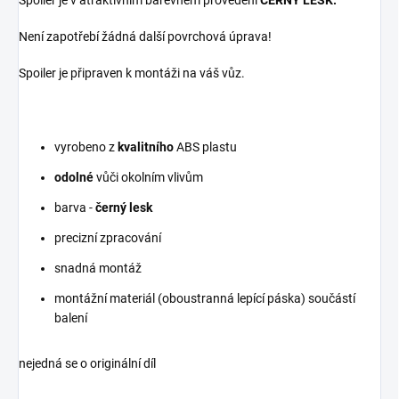
Spoiler je v atraktivním barevném provedení
ČERNÝ LESK.
Není zapotřebí žádná další povrchová úprava!
Spoiler je připraven k montáži na váš vůz.
vyrobeno z
kvalitního
ABS plastu
odolné
vůči okolním vlivům
barva -
černý lesk
precizní zpracování
snadná montáž
montážní materiál (oboustranná lepící páska) součástí
balení
nejedná se o originální díl