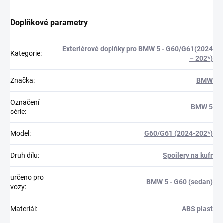
Doplňkové parametry
Exteriérové doplňky pro BMW 5 - G60/G61(2024
Kategorie
:
– 202*)
Značka
:
BMW
Označení
BMW 5
série
:
Model
:
G60/G61 (2024-202*)
Druh dílu
:
Spoilery na kufr
určeno pro
BMW 5 - G60 (sedan)
vozy
:
Materiál
:
ABS plast