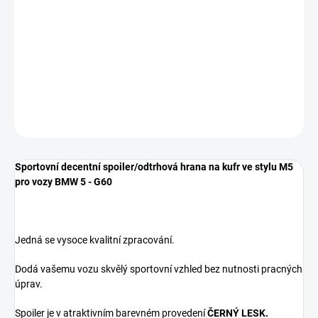
Spoiler je určen pro vozy BMW 5 - G60 (2024-202*)
** BARVA ČERNÝ LESK **
DETAILNÍ INFORMACE
ZEPTAT SE
Sportovní decentní spoiler/odtrhová hrana na kufr ve stylu M5
pro vozy BMW 5 - G60
Jedná se vysoce kvalitní zpracování.
Dodá vašemu vozu skvělý sportovní vzhled bez nutnosti pracných
úprav.
Spoiler je v atraktivním barevném provedení
ČERNÝ LESK.