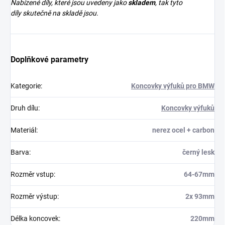
Nabízené díly, které jsou uvedeny jako
skladem
, tak tyto
díly skutečně na skladě jsou.
Doplňkové parametry
Kategorie
:
Koncovky výfuků pro BMW
Druh dílu
:
Koncovky výfuků
Materiál
:
nerez ocel + carbon
Barva
:
černý lesk
Rozměr vstup
:
64-67mm
Rozměr výstup
:
2x 93mm
Délka koncovek
:
220mm