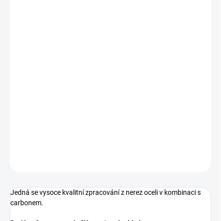
Koncovky výfuku v provedení černý lesk v
kombinaci s carbonovým krytím.
Parametry:
Vstup: 64-67mm - flexibilní v rozmezí (lze dotáhnout sponou)
Výstup: 2x 105mm
celková délka: 220mm
DETAILNÍ INFORMACE
ZEPTAT SE
Jedná se vysoce kvalitní zpracování z nerez oceli v kombinaci s
carbonem.