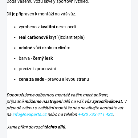
Dodá vašemu vozu skvělý sportovní vzhled.
Díl je připraven k montáži na váš vůz.
vyrobeno z
kvalitní
nerez oceli
real carbonové
krytí (izolant tepla)
odolné
vůči okolním vlivům
barva -
černý lesk
precizní zpracování
cena za sadu
- pravou a levou stranu
Doporučujeme odbornou montáž vaším mechanikem,
případně
můžeme nastrojení
dílů na váš vůz
zprostředkovat.
V
případě zájmu o zajištění montáže nás neváhejte kontaktovat
na
info@neuparts.cz
nebo na telefon
+420 733 411 422
.
Jsme přímí dovozci
těchto dílů.