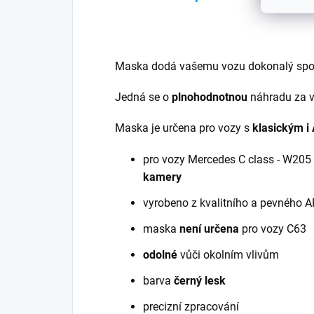
Maska dodá vašemu vozu dokonalý spor
Jedná se o
plnohodnotnou
náhradu za v
Maska je určena pro vozy s
klasickým 
pro vozy Mercedes C class - W205
kamery
vyrobeno z kvalitního a pevného A
maska
není určena
pro vozy C63
odolné
vůči okolním vlivům
barva
černý lesk
precizní zpracování