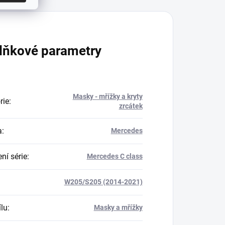
lňkové parametry
Masky - mřížky a kryty
rie
:
zrcátek
a
:
Mercedes
ní série
:
Mercedes C class
W205/S205 (2014-2021)
ílu
:
Masky a mřížky