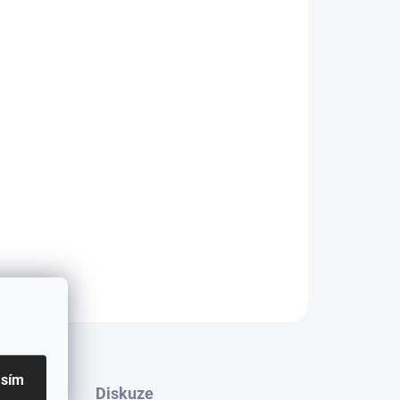
Přidat do košíku
ZAPOMENUTÉ HESLO
ka/mřížka Panamericana v černém lesku.
cedes C class - W205 po FACELIFTU (2019+).
 vozidla BEZ přední kamery.
ZEPTAT SE
asím
Diskuze