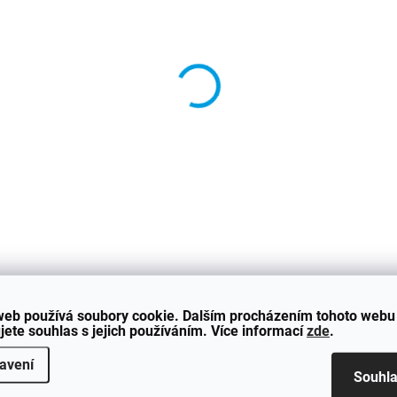
−
+
Sportovní přední mas
Určeno pro vozy Mer
Pro
DETAILNÍ INFORMACE
web používá soubory cookie. Dalším procházením tohoto webu
jete souhlas s jejich používáním. Více informací
zde
.
avení
Souhl
Hodnocení