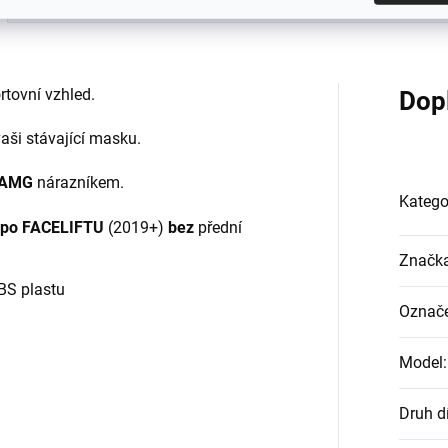
tovní vzhled.
Dop
aši stávající masku.
i AMG
nárazníkem.
Katego
po FACELIFTU
(2019+)
bez
přední
Značk
BS plastu
Označe
Model
:
Druh d