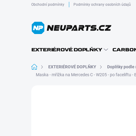
Přejít
Obchodní podmínky
Podmínky ochrany osobních údajů
na
obsah
EXTERIÉROVÉ DOPLŇKY
CARBON
Domů
EXTERIÉROVÉ DOPLŇKY
Doplňky podle
Maska - mřížka na Mercedes C - W205 - po faceliftu 
Neohodnoceno
Podrobnosti hodnocení