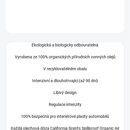
vzduchu s příchutí melounu
DETAILNÍ INFORMACE
ZEPTAT SE
Ekologická a biologicky odbouratelná
Vyrobena ze 100% organických přírodních vonných olejů
V recyklovatelném obalu
Intenzivní a dlouhotrvající (až 90 dní)
Líbivý design
Regulace intenzity
100% bezpečná pro interiérové plasty automobilů
Každá plechová dóza California Scents Spillproof Organic Air