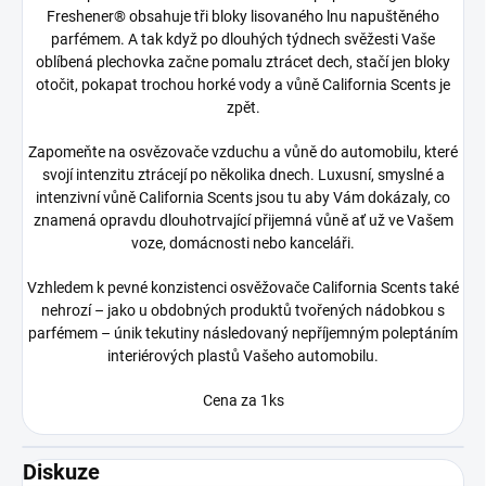
Freshener® obsahuje tři bloky lisovaného lnu napuštěného
parfémem. A tak když po dlouhých týdnech svěžesti Vaše
oblíbená plechovka začne pomalu ztrácet dech, stačí jen bloky
otočit, pokapat trochou horké vody a vůně California Scents je
zpět.
Zapomeňte na osvězovače vzduchu a vůně do automobilu, které
svojí intenzitu ztrácejí po několika dnech. Luxusní, smyslné a
intenzivní vůně California Scents jsou tu aby Vám dokázaly, co
znamená opravdu dlouhotrvající přijemná vůně ať už ve Vašem
voze, domácnosti nebo kanceláři.
Vzhledem k pevné konzistenci osvěžovače California Scents také
nehrozí – jako u obdobných produktů tvořených nádobkou s
parfémem – únik tekutiny následovaný nepříjemným poleptáním
interiérových plastů Vašeho automobilu.
Cena za 1ks
Diskuze