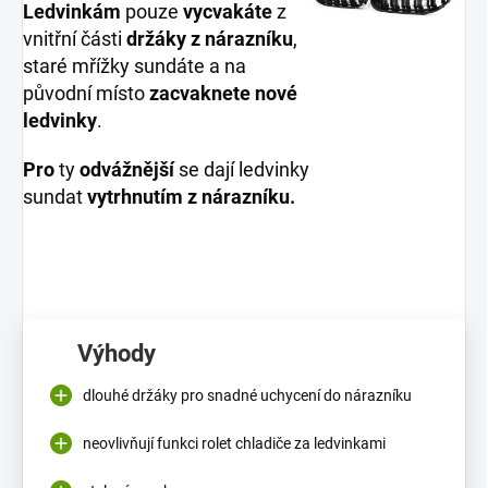
Ledvinkám
pouze
vycvakáte
z
vnitřní části
držáky z nárazníku
,
staré mřížky sundáte a na
původní místo
zacvaknete nové
ledvinky
.
Pro
ty
odvážnější
se dají ledvinky
sundat
vytrhnutím z nárazníku.
Výhody
dlouhé držáky pro snadné uchycení do nárazníku
neovlivňují funkci rolet chladiče za ledvinkami