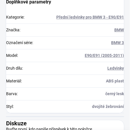
Doplňkové parametry
Kategorie
:
Přední ledvinky pro BMW 3 - E90/E91
Značka
:
BMW
Označení série
:
BMW 3
Model
:
E90/E91 (2005-2011)
Druh dílu
:
Ledvinky
Materiál
:
ABS plast
Barva
:
černý lesk
Styl
:
dvojité žebrování
Diskuze
Buďte první, kdo napíše příspěvek k této položce.