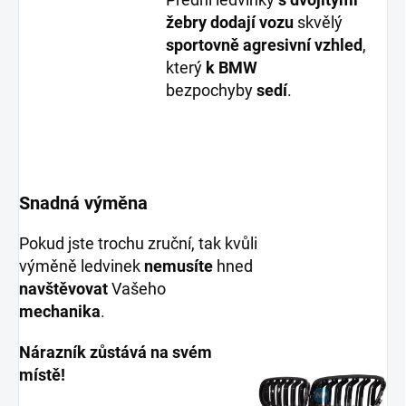
žebry
dodají vozu
skvělý
sportovně agresivní vzhled
,
který
k BMW
bezpochyby
sedí
.
Snadná výměna
Pokud jste trochu zruční, tak kvůli
výměně ledvinek
nemusíte
hned
navštěvovat
Vašeho
mechanika
.
Nárazník zůstává na svém
místě!