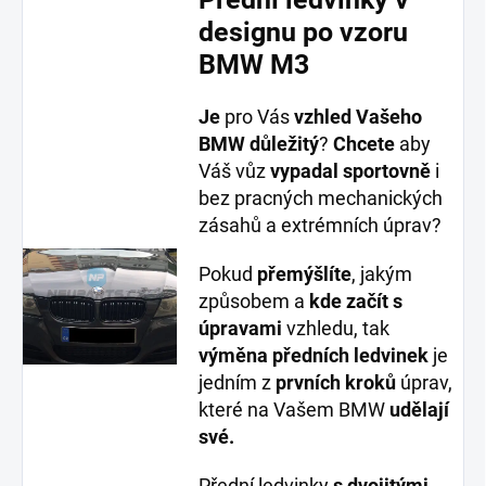
designu po vzoru
BMW M3
Je
pro Vás
vzhled Vašeho
BMW důležitý
?
Chcete
aby
Váš vůz
vypadal sportovně
i
bez pracných mechanických
zásahů a extrémních úprav?
Pokud
přemýšlíte
, jakým
způsobem a
kde začít s
úpravami
vzhledu, tak
výměna předních ledvinek
je
jedním z
prvních kroků
úprav,
které na Vašem BMW
udělají
své.
Přední ledvinky
s dvojitými