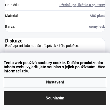
Druh dílu
:
Přední lipa, lízátka a splittery
Materiál
:
ABS plast
Barva
:
černý lesk
Diskuze
Buďte první, kdo napíše příspěvek k této položce.
Tento web používá soubory cookie. Dalším procházením
Přidat komentář
tohoto webu vyjadřujete souhlas s jejich používáním. Více
informací
zde
.
Nastavení
Z
Copyright 2026
neuparts.cz
. Všechna práva vyhrazena.
á
Souhlasím
p
Vytvořil Shoptet
a