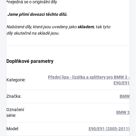
*nejedná se o originální díly
Jsme přímí dovozci těchto dílů.
Nabízené díly, které jsou uvedeny jako
skladem
, tak tyto
díly skutečně na skladě jsou.
Doplňkové parametry
Přední lipa - lízátka a splittery pro BMW 3 -
Kategorie
:
E90/E91
Značka
:
BMW
Označení
BMW 3
série
:
Model
:
E90/E91 (2005-2011)