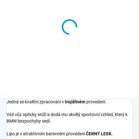
SKLADEM - ODESÍLÁME DO 48H
Splittery na BMW 3 -
E90/E91 - NEmpaket -
PŘEDFACE
1 390 Kč
Do košíku
Určeno pro vozy BMW řady 3:BMW 3 - E90/E91 před faceliftem (2005-2008)✅ Stylový prvek...
Jedná se kvalitní zpracování v
trojdílném
provedení.
Váš vůz opticky sníží a dodá mu skvělý sportovní vzhled, který k
BMW bezpochyby sedí.
Lipo je v atraktivním barevném provedení
ČERNÝ LESK.