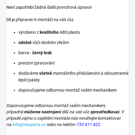
Není zapotřebí žádná další povrchová úprava!
Díl je připraven k montáži na váš vůz.
vyrobeno z
kvalitního
ABS plastu
odolné
vůči okolním vlivům
barva -
černý lesk
precizní zpracování
dodáváme
včetně
montážního příslušenství a oboustranné
lepící pásky
doporučujeme odbornou montáž vaším mechanikem
Doporučujeme odbornou montáž vaším mechanikem,
případně
můžeme nastrojení
dílů na váš vůz
zprostředkovat.
V
případě zájmu o zajištění montáže nás neváhejte kontaktovat
na
info@neuparts.cz
nebo na telefon
733 411 422
.