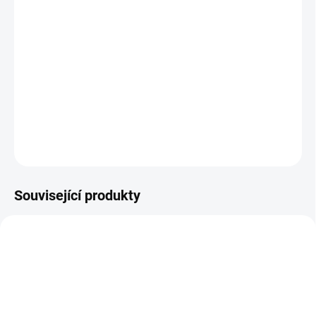
Určeno pro vozy BMW řady 3 - E90/E91 před faceliftem (2005-
2008)
!!! Kompatibilní pouze s vozy s předním sériovým NEpaketovým
nárazníkem !!!
DETAILNÍ INFORMACE
ZEPTAT SE
Související produkty
1473