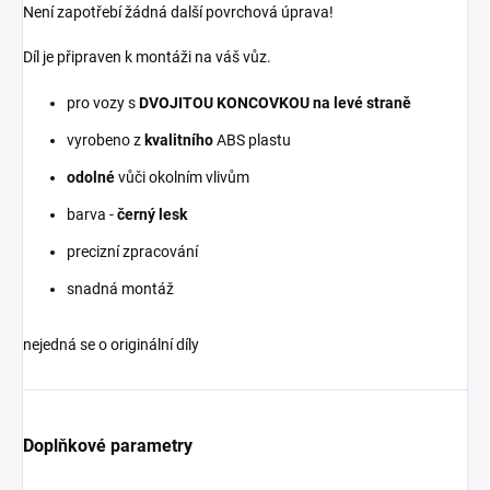
Není zapotřebí žádná další povrchová úprava!
Díl je připraven k montáži na váš vůz.
pro vozy s
DVOJITOU KONCOVKOU na levé straně
vyrobeno z
kvalitního
ABS plastu
odolné
vůči okolním vlivům
barva -
černý lesk
precizní zpracování
snadná montáž
nejedná se o originální díly
Doplňkové parametry