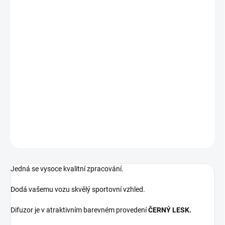
Určeno pro vozy BMW 3:
BMW 3 - E92/E93 - bez rozdílu roku výroby
Pro vozy s DVOJITOU KONCOVKOU NA LEVÉ STRANĚ
! Kompatibilní pouze s vozy se zadním M paketovým nárazníkem
!
DETAILNÍ INFORMACE
ZEPTAT SE
Jedná se vysoce kvalitní zpracování.
Dodá vašemu vozu skvělý sportovní vzhled.
Difuzor je v atraktivním barevném provedení
ČERNÝ LESK.