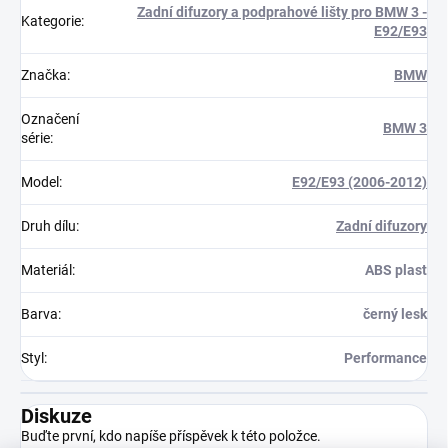
Zadní difuzory a podprahové lišty pro BMW 3 -
Kategorie
:
E92/E93
Značka
:
BMW
Označení
BMW 3
série
:
Model
:
E92/E93 (2006-2012)
Druh dílu
:
Zadní difuzory
Materiál
:
ABS plast
Barva
:
černý lesk
Styl
:
Performance
Diskuze
Buďte první, kdo napíše příspěvek k této položce.