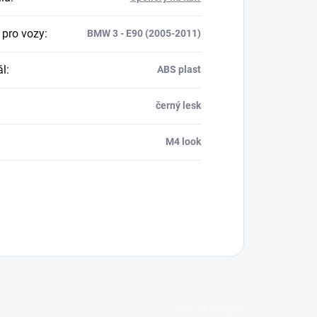
 pro vozy
:
BMW 3 - E90 (2005-2011)
ál
:
ABS plast
černý lesk
M4 look
Vytvořil Shoptet