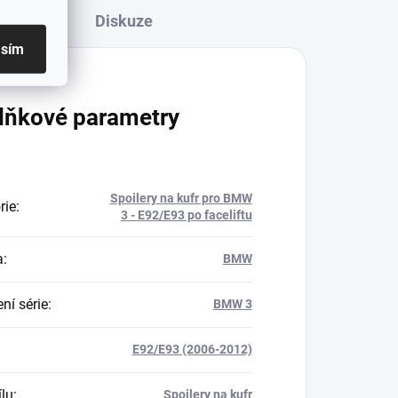
Diskuze
asím
lňkové parametry
Spoilery na kufr pro BMW
rie
:
3 - E92/E93 po faceliftu
a
:
BMW
ní série
:
BMW 3
E92/E93 (2006-2012)
ílu
:
Spoilery na kufr