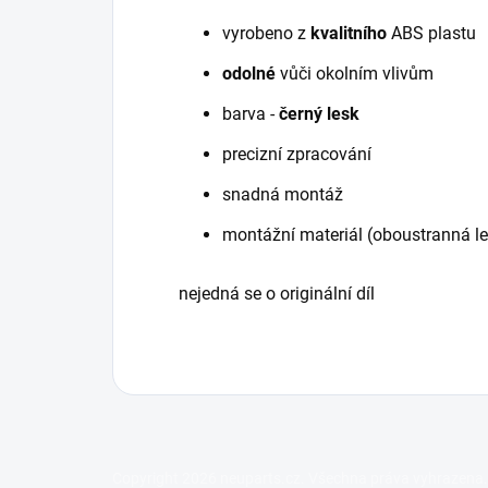
vyrobeno z
kvalitního
ABS plastu
odolné
vůči okolním vlivům
barva -
černý lesk
precizní zpracování
snadná montáž
montážní materiál (oboustranná le
nejedná se o originální díl
Z
Copyright 2026
neuparts.cz
. Všechna práva vyhrazena.
á