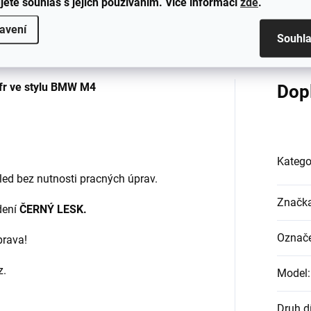
jete souhlas s jejich používáním. Více informací
zde
.
Hodnocení
avení
Souhl
ufr ve stylu BMW M4
Dop
Katego
ed bez nutnosti pracných úprav.
Značk
dení
ČERNÝ LESK.
Označe
prava!
z.
Model
:
Druh d