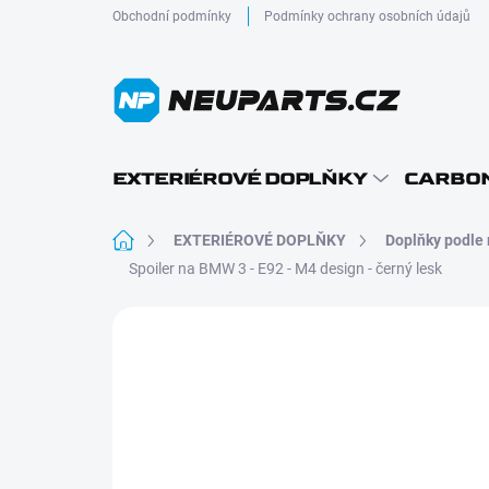
Přejít
Obchodní podmínky
Podmínky ochrany osobních údajů
na
obsah
EXTERIÉROVÉ DOPLŇKY
CARBON
Domů
EXTERIÉROVÉ DOPLŇKY
Doplňky podle
Spoiler na BMW 3 - E92 - M4 design - černý lesk
Neohodnoceno
Podrobnosti hodnocení
AKCE