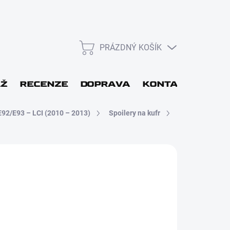
PRÁZDNÝ KOŠÍK
NÁKUPNÍ
KOŠÍK
L
ÁŽ
RECENZE
DOPRAVA
KONTAKT
DÁR
E92/E93 – LCI (2010 – 2013)
Spoilery na kufr
Přihlásit se
 48H
Nová registrace