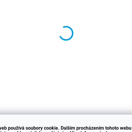
−
+
Spoiler je ur
b
*
DETAILNÍ INFORMACE
web používá soubory cookie. Dalším procházením tohoto webu