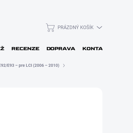
PRÁZDNÝ KOŠÍK
NÁKUPNÍ
KOŠÍK
L
ÁŽ
RECENZE
DOPRAVA
KONTAKT
DÁR
E92/E93 – pre LCI (2006 – 2010)
Kč
Přihlásit se
 48H
Nová registrace