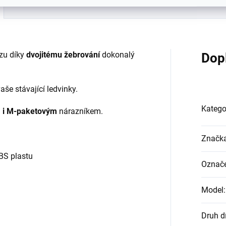
Hodnocení
zu díky
dvojitému žebrování
dokonalý
Dop
še stávající ledvinky.
Katego
m i M-paketovým
nárazníkem.
Značk
BS plastu
Označe
Model
:
Druh d