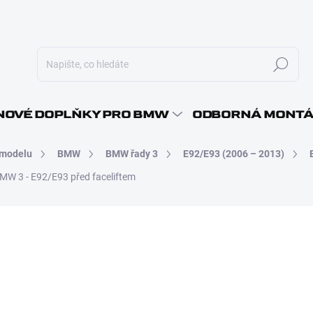
Hledat
E-MAI
OVÉ DOPLŇKY PRO BMW
ODBORNÁ MONT
 modelu
BMW
BMW řady 3
E92/E93 (2006 – 2013)
HESLO
BMW 3 - E92/E93 před faceliftem
1 090 Kč
890 
735,54 Kč bez DPH
Měrná
SKLADEM - ODESÍLÁME DO
cena: