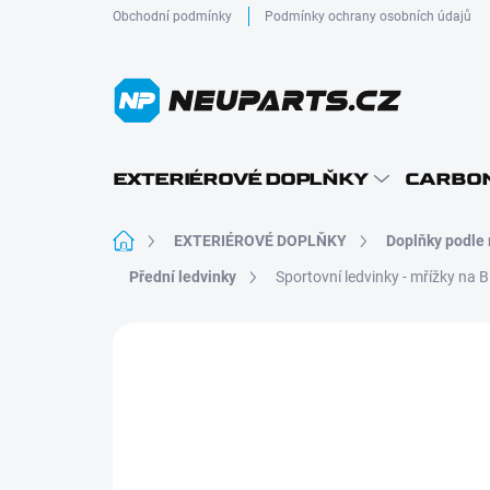
Přejít
Obchodní podmínky
Podmínky ochrany osobních údajů
na
obsah
EXTERIÉROVÉ DOPLŇKY
CARBON
Domů
EXTERIÉROVÉ DOPLŇKY
Doplňky podle
Přední ledvinky
Sportovní ledvinky - mřížky na 
Neohodnoceno
Podrobnosti hodnocení