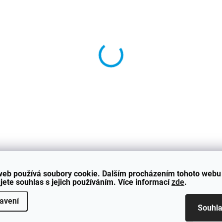
−
+
Sportovní ledvink
Určeno pro vozy BMW 
V případě, že si nejste j
DETAILNÍ INFORMACE
web používá soubory cookie. Dalším procházením tohoto webu
jete souhlas s jejich používáním. Více informací
zde
.
avení
Souhl