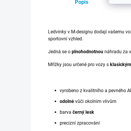
Popis
Ledvinky v M-designu dodají vašemu vo
sportovní vzhled.
Jedná se o
plnohodnotnou
náhradu za va
Mřížky jsou určené pro vozy s
klasický
vyrobeno z kvalitního a pevného A
odolné
vůči okolním vlivům
barva
černý lesk
precizní zpracování