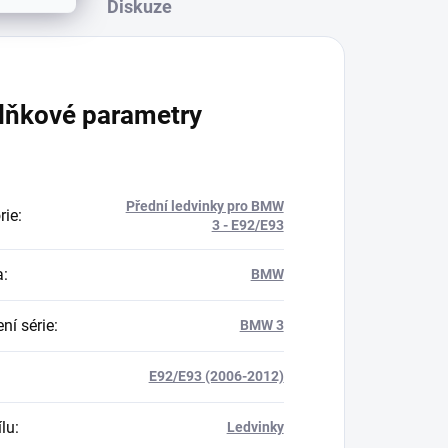
Diskuze
lňkové parametry
Přední ledvinky pro BMW
rie
:
3 - E92/E93
a
:
BMW
ní série
:
BMW 3
E92/E93 (2006-2012)
ílu
:
Ledvinky