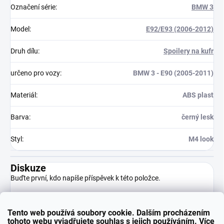
Označení série
:
BMW 3
Model
:
E92/E93 (2006-2012)
Druh dílu
:
Spoilery na kufr
určeno pro vozy
:
BMW 3 - E90 (2005-2011)
Materiál
:
ABS plast
Barva
:
černý lesk
Styl
:
M4 look
Diskuze
Buďte první, kdo napíše příspěvek k této položce.
Tento web používá soubory cookie. Dalším procházením
Přidat komentář
tohoto webu vyjadřujete souhlas s jejich používáním. Více