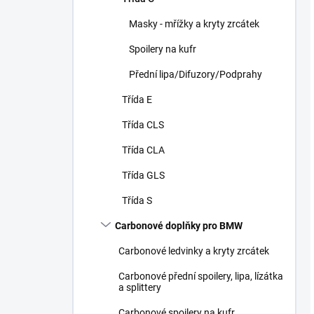
Masky - mřížky a kryty zrcátek
Spoilery na kufr
Přední lipa/Difuzory/Podprahy
Třída E
Třída CLS
Třída CLA
Třída GLS
Třída S
Carbonové doplňky pro BMW
Carbonové ledvinky a kryty zrcátek
Carbonové přední spoilery, lipa, lízátka
a splittery
Carbonové spoilery na kufr