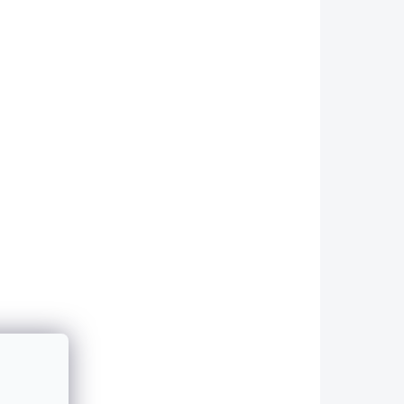
Do košíku
řady
Určeno pro vozy BMW řady
3:BMW 3 - G20/G21 S
NEBO
JEDNOU KULATOU
U NA
KONCOVKOU NA KAŽDÉ
STRANĚ !...
NOVINKA
2120
2425