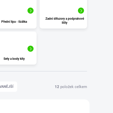
ZAPOMENUTÉ HESLO
Zadní difuzory a podprahové
Přední lipa - lízátka
lišty
Sety a body kity
12
položek celkem
VANĚJŠÍ
997
4767