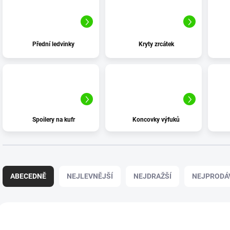
Přední ledvinky
Kryty zrcátek
Spoilery na kufr
Koncovky výfuků
Ř
a
ABECEDNĚ
NEJLEVNĚJŠÍ
NEJDRAŽŠÍ
NEJPRODÁ
z
e
n
V
í
ý
NOVINKA
4740
p