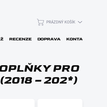
PRÁZDNÝ KOŠÍK
NÁKUPNÍ
KOŠÍK
L
ÁŽ
RECENZE
DOPRAVA
KONTAKT
DÁR
DOPLŇKY PRO
(2018 – 202*)
Přihlásit se
Nová registrace