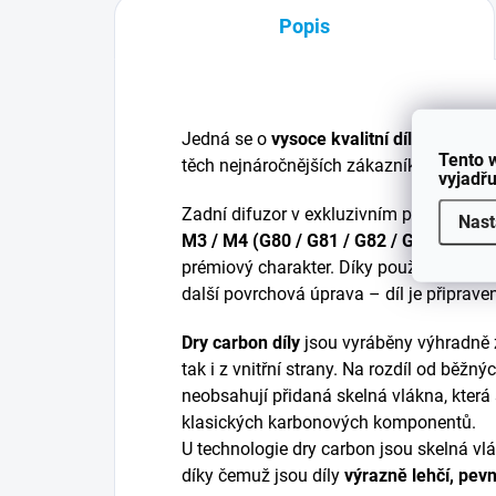
Popis
Jedná se o
vysoce kvalitní díl s preciz
Tento 
těch nejnáročnějších zákazníků.
vyjadřu
Zadní difuzor v exkluzivním provedení
D
Nast
M3 / M4 (G80 / G81 / G82 / G83)
výrazn
prémiový charakter. Díky použití pravéh
další povrchová úprava – díl je připrav
Dry carbon díly
jsou vyráběny výhradně z 
tak i z vnitřní strany. Na rozdíl od běžn
neobsahují přidaná skelná vlákna, která s
klasických karbonových komponentů.
U technologie dry carbon jsou skelná vl
díky čemuž jsou díly
výrazně lehčí, pevn