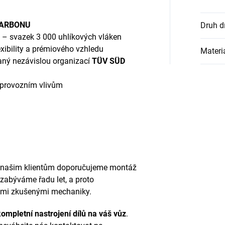
CARBONU
Druh d
– svazek 3 000 uhlíkových vláken
lexibility a prémiového vzhledu
Materi
vaný nezávislou organizací
TÜV SÜD
 provozním vlivům
 našim klientům doporučujeme montáž
zabýváme řadu let, a proto
imi zkušenými mechaniky.
kompletní nastrojení dílů na váš vůz
.