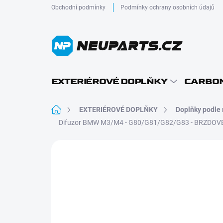
Přejít
Obchodní podmínky
Podmínky ochrany osobních údajů
na
obsah
EXTERIÉROVÉ DOPLŇKY
CARBON
Domů
EXTERIÉROVÉ DOPLŇKY
Doplňky podle
Difuzor BMW M3/M4 - G80/G81/G82/G83 - BRZDOV
1 hodnocení
Podrobnosti hodnocení
DRY CARBON