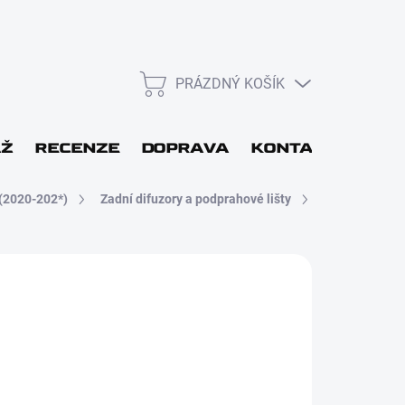
PRÁZDNÝ KOŠÍK
NÁKUPNÍ
KOŠÍK
L
ÁŽ
RECENZE
DOPRAVA
KONTAKT
DÁR
(2020-202*)
Zadní difuzory a podprahové lišty
Přihlásit se
 48H
Nová registrace