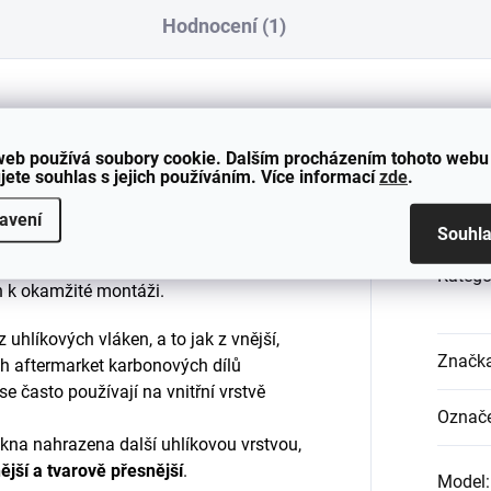
Hodnocení (1)
ním zpracováním
, který splní nároky i
Dop
web používá soubory cookie. Dalším procházením tohoto webu
jete souhlas s jejich používáním. Více informací
zde
.
RY CARBON
dodá vašemu vozu
BMW
avení
Souhl
ý sportovní vzhled a podtrhne jeho
o dry carbonu není zapotřebí žádná
Katego
en k okamžité montáži.
uhlíkových vláken, a to jak z vnější,
Značk
ých aftermarket karbonových dílů
e často používají na vnitřní vrstvě
Označe
ákna nahrazena další uhlíkovou vrstvou,
ější a tvarově přesnější
.
Model
: