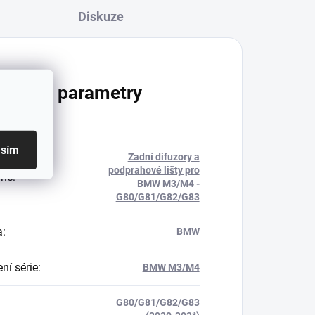
Diskuze
lňkové parametry
asím
Zadní difuzory a
podprahové lišty pro
rie
:
BMW M3/M4 -
G80/G81/G82/G83
a
:
BMW
ní série
:
BMW M3/M4
G80/G81/G82/G83