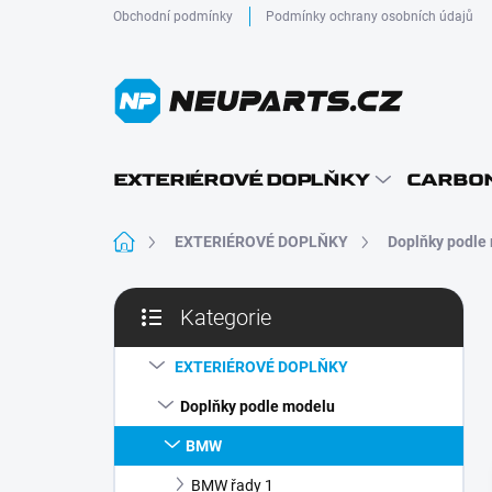
Přejít
Obchodní podmínky
Podmínky ochrany osobních údajů
na
obsah
EXTERIÉROVÉ DOPLŇKY
CARBON
Domů
EXTERIÉROVÉ DOPLŇKY
Doplňky podle
P
Kategorie
o
Přeskočit
s
kategorie
t
EXTERIÉROVÉ DOPLŇKY
r
Doplňky podle modelu
a
n
BMW
n
BMW řady 1