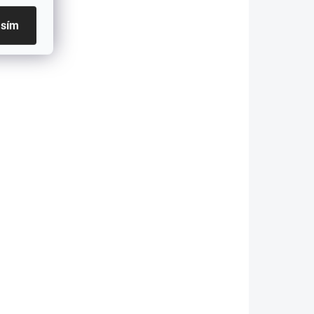
asím
A SKLAD
SKLADEM - ODESÍLÁME DO 48H
Difuzor na BMW
M3/M4 -
 -
G80/G81/G82/G83 -
DRY CARBON
23 890 Kč
etail
Do košíku
 M3/M4
Určeno pro vozy BMW M3/M4
- G80/G81/G82/G83:!
ozy se
Kompatibilní pouze s vozy se