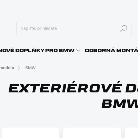
Hledat
E-MAI
OVÉ DOPLŇKY PRO BMW
ODBORNÁ MONT
 modelu
BMW
HESLO
EXTERIÉROVÉ 
BM