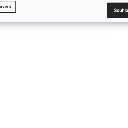
avení
Souhl
NA OBJEDNÁNÍ - KONTAKTUJTE
NA CESTĚ N
NÁS!
Difuzor na BMW
Difuzor MP type - BMW
M3/M4 -
M3/M4 -
G80/G81/G82/G83
G80/G81/G82/G83 -
černý lesk
5 490 Kč
DRY CARBON
25 890 Kč
D
Do košíku
Určeno pro vozy BMW
Určeno pro vozy BMW M3/M4
- G80/G81/G82/G83:!
- G80/G81/G82/G83:!
Kompatibilní pouze s v
Kompatibilní pouze s vozy se