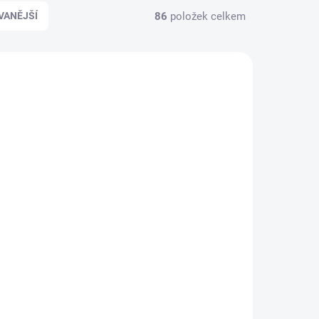
86
položek celkem
VANĚJŠÍ
AKCE
4701
4647
DRY CARBON
AKTUJTE
NA OBJEDNÁNÍ - KONTAKTUJTE
NÁS!
NÁS!
í
Decentní krytky na
blatník - BMW M3 -
G80/G81 - DRY
 -
CARBON
5 690 Kč