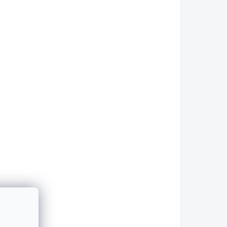
NA OBJEDNÁNÍ - KONTAKTUJTE
 DO 48H
NÁS!
M4 -
Difuzor E type - BMW
 -
M3/M4 -
 -
G80/G81/G82/G83 -
DRY CARBON
23 890 Kč
Do košíku
 M3/M4
Určeno pro vozy BMW M3/M4
- G80/G81/G82/G83:!
ozy se
Kompatibilní pouze s vozy se
zadním Mkovým...
DRY CARBON
4580
4594