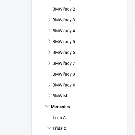
í
p
BMW řady 2
a
n
BMW řady 3
e
BMW řady 4
l
BMW řady 5
BMW řady 6
BMW řady 7
BMW řady 8
BMW řady X
BMW M
Mercedes
Třída A
Třída C