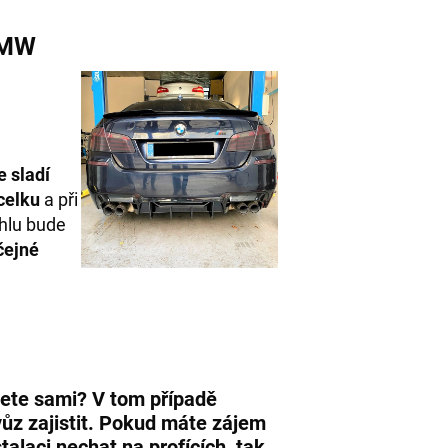
BMW
e sladí
celku
a při
úhlu bude
čejné
dnete sami? V tom případě
vůz zajistit. Pokud máte zájem
talaci nechat na profících, tak