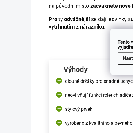
na původní místo
zacvaknete nové 
Pro
ty
odvážnější
se dají ledvinky s
vytrhnutím z nárazníku.
Tento 
vyjadřu
Nast
Výhody
dlouhé držáky pro snadné uchyc
neovlivňují funkci rolet chladiče
stylový prvek
vyrobeno z kvalitního a pevného