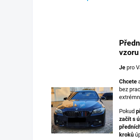
Předn
vzor
Je
pro 
Chcete
a
bez pra
extrémn
Pokud
p
začít s 
předníc
kroků
úp