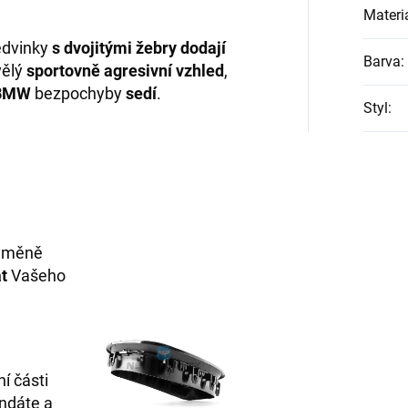
Materi
edvinky
s dvojitými žebry
dodají
Barva
:
ělý
sportovně agresivní vzhled
,
BMW
bezpochyby
sedí
.
Styl
:
výměně
t
Vašeho
ní části
undáte a