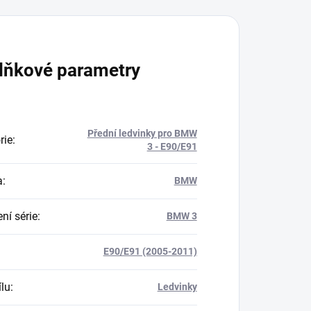
lňkové parametry
Přední ledvinky pro BMW
rie
:
3 - E90/E91
a
:
BMW
ní série
:
BMW 3
E90/E91 (2005-2011)
ílu
:
Ledvinky