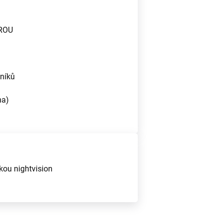
OROU
níků
na)
kou nightvision