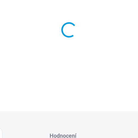
−
+
Sportovní ledvinky v M-de
Určeno pro VŠECHNY vozy
DETAILNÍ INFORMACE
Hodnocení