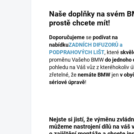
Naše doplňky na svém 
prostě chcete mít!
Doporučujeme
se
podívat na
nabídku
ZADNÍCH DIFUZORŮ a
PODPRAHOVÝCH LIŠT
, které
skvěl
proměnu Vašeho BMW
do jednoho 
pohledu na Váš vůz z kteréhokoliv 
zřetelné, že
nemáte BMW
jen
v oby
sériové úpravě
!
Nejste si jistí, že výměnu zvlá
můžeme nastrojení dílů na váš 
o zajištění montáže a chcete ins