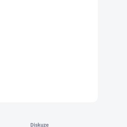
Přidat do košíku
ZAPOMENUTÉ HESLO
signu s dvojitým žebrováním v černém lesku s
trikolorou.
 BMW řady 3 - E90/E91 po faceliftu (2008-2011).
ZEPTAT SE
Diskuze