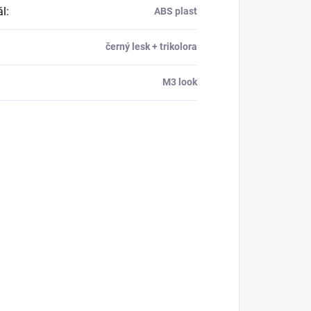
ál
:
ABS plast
černý lesk + trikolora
M3 look