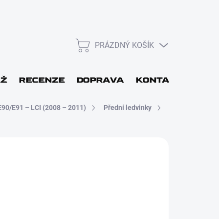
PRÁZDNÝ KOŠÍK
NÁKUPNÍ
KOŠÍK
L
ÁŽ
RECENZE
DOPRAVA
KONTAKT
DÁR
E90/E91 – LCI (2008 – 2011)
Přední ledvinky
 Kč
Přihlásit se
 48H
Nová registrace