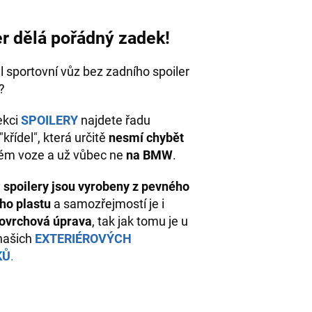
er dělá pořádný zadek!
l sportovní vůz bez zadního spoiler
u?
ekci
SPOILERY
najdete řadu
křídel", která určitě
nesmí chybě
t
ém voze a už vůbec ne
na BMW
.
y
spoilery jsou vyrobeny z pevného
ho plastu
a samozřejmostí je i
povrchová úprava
, tak jak tomu je u
našich
EXTERIÉROVÝCH
KŮ
.