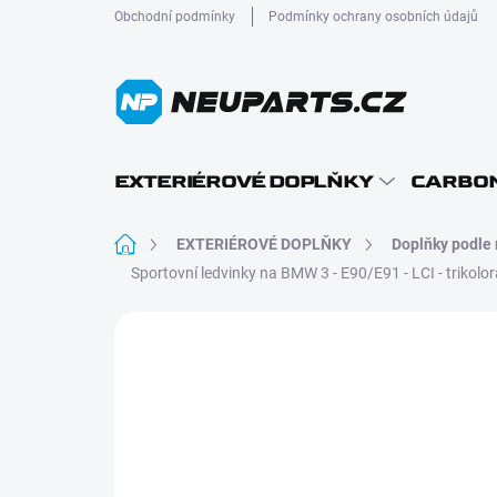
Přejít
Obchodní podmínky
Podmínky ochrany osobních údajů
na
obsah
EXTERIÉROVÉ DOPLŇKY
CARBON
Domů
EXTERIÉROVÉ DOPLŇKY
Doplňky podle
Sportovní ledvinky na BMW 3 - E90/E91 - LCI - trikolor
Neohodnoceno
Podrobnosti hodnocení