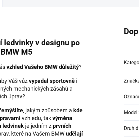
Dop
í ledvinky v designu po
u BMW M5
Katego
Vás
vzhled Vašeho BMW důležitý
?
by Váš vůz
vypadal sportovně
i
Značk
cných mechanických zásahů a
ích úprav?
Označe
řemýšlíte
, jakým způsobem a
kde
Model
:
úpravami
vzhledu, tak
výměna
h ledvinek
je jedním z
prvních
Druh d
rav, které na Vašem BMW
udělají