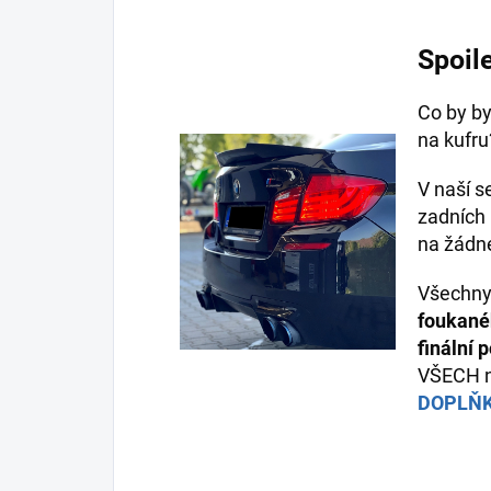
Spoil
Co by by
na kufr
V naší s
zadních "
na žádn
Všechn
foukané
finální 
VŠECH 
DOPLŇ