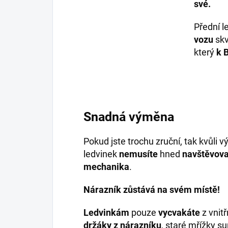
své.
Přední l
vozu
skv
který
k 
Snadná výměna
Pokud jste trochu zruční, tak kvůli 
ledvinek
nemusíte
hned
navštěvova
mechanika
.
Nárazník zůstává na svém místě!
Ledvinkám
pouze
vycvakáte
z vnitř
držáky z nárazníku
, staré mřížky s