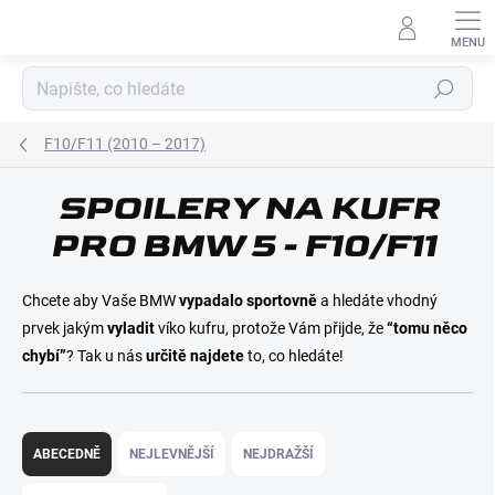
Přejít
na
obsah
Hledat
F10/F11 (2010 – 2017)
SPOILERY NA KUFR
E-MAIL
PRO BMW 5 - F10/F11
Chcete aby Vaše BMW
vypadalo sportovně
a hledáte vhodný
HESLO
prvek jakým
vyladit
víko kufru, protože Vám přijde, že
“tomu něco
chybí”
? Tak u nás
určitě najdete
to, co hledáte!
Ř
Přihlásit se
a
ABECEDNĚ
NEJLEVNĚJŠÍ
NEJDRAŽŠÍ
z
Nová registrace