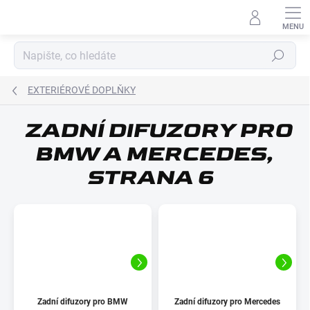
Přejít
na
obsah
Hledat
EXTERIÉROVÉ DOPLŇKY
ZADNÍ DIFUZORY PRO
E-MAIL
BMW A MERCEDES
,
STRANA 6
HESLO
Přihlásit se
Zadní difuzory pro BMW
Zadní difuzory pro Mercedes
Nová registrace