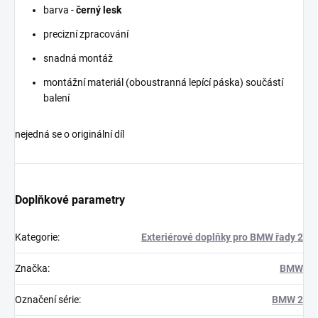
barva -
černý lesk
precizní zpracování
snadná montáž
montážní materiál (oboustranná lepící páska) součástí
balení
nejedná se o originální díl
Doplňkové parametry
Kategorie
:
Exteriérové doplňky pro BMW řady 2
Značka
:
BMW
Označení série
:
BMW 2