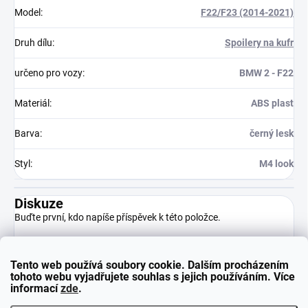
Model
:
F22/F23 (2014-2021)
Druh dílu
:
Spoilery na kufr
určeno pro vozy
:
BMW 2 - F22
Materiál
:
ABS plast
Barva
:
černý lesk
Styl
:
M4 look
Diskuze
Buďte první, kdo napíše příspěvek k této položce.
Tento web používá soubory cookie. Dalším procházením
Přidat komentář
tohoto webu vyjadřujete souhlas s jejich používáním. Více
informací
zde
.