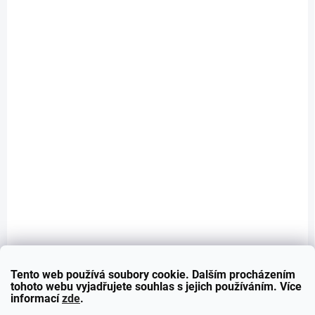
NA OBJEDNÁNÍ - KONTAKTUJTE NÁS!
Spoiler na BMW 3 - G20 - CARBON
11 390 Kč
Do košíku
Performance spoiler je určen pro vozy BMW M3 a BMW 3 - G80/G20 - (r.v. 2020 - 202*)** PROVEDENÍ...
Tento web používá soubory cookie. Dalším procházením
tohoto webu vyjadřujete souhlas s jejich používáním. Více
informací
zde
.