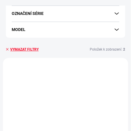
p
r
OZNAČENÍ SÉRIE
ZAPOMENUTÉ HESLO
o
d
u
MODEL
k
t
ů
Položek k zobrazení:
2
VYMAZAT FILTRY
V
ý
DRY CARBON
4705
p
i
s
p
r
o
d
u
k