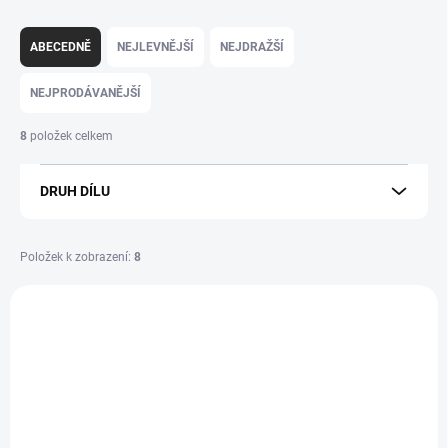
Ř
a
ZAPOMENUTÉ HESLO
ABECEDNĚ
NEJLEVNĚJŠÍ
NEJDRAŽŠÍ
z
e
NEJPRODÁVANĚJŠÍ
n
í
8
položek celkem
p
r
DRUH DÍLU
o
d
u
Položek k zobrazení:
8
k
t
V
ů
ý
375
p
i
s
p
r