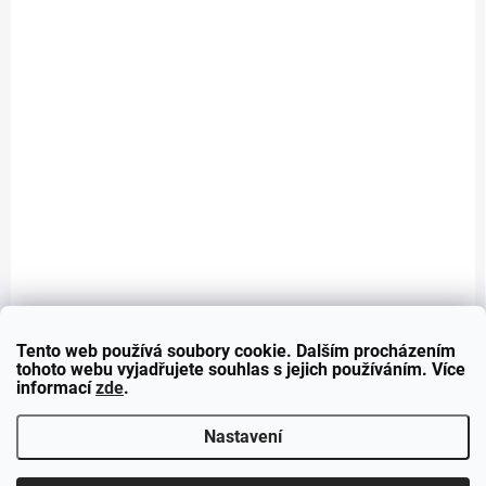
SKLADEM - ODESÍLÁME DO 48H
Mračítka na světla pro BMW 1 - E81/E82/E87/E88 -
černý lesk
890 Kč
Do košíku
Mračítka na přední světla určená pro vozidla BMW 1 - E81/E82/E87/E88.
Tento web používá soubory cookie. Dalším procházením
tohoto webu vyjadřujete souhlas s jejich používáním. Více
informací
zde
.
8
položek celkem
Nastavení
O
v
l
Z