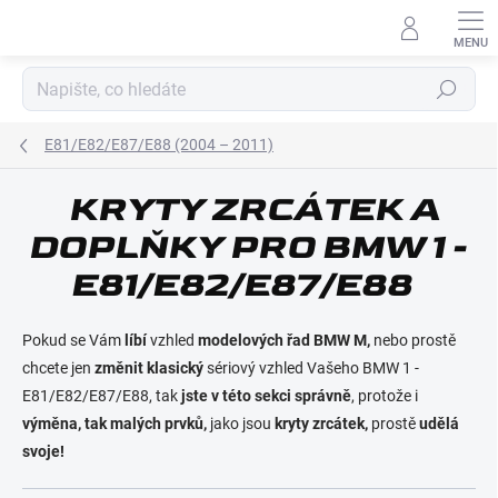
Přejít
na
obsah
Hledat
E81/E82/E87/E88 (2004 – 2011)
KRYTY ZRCÁTEK A
E-MAIL
DOPLŇKY PRO BMW 1 -
E81/E82/E87/E88
HESLO
Pokud se Vám
líbí
vzhled
modelových řad BMW M,
nebo prostě
chcete jen
změnit klasický
sériový vzhled Vašeho BMW 1 -
E81/E82/E87/E88, tak
jste v této sekci správně
, protože i
výměna, tak malých prvků,
jako jsou
kryty zrcátek,
prostě
udělá
Přihlásit se
svoje!
Nová registrace