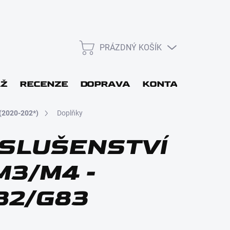
PRÁZDNÝ KOŠÍK
NÁKUPNÍ
KOŠÍK
L
ÁŽ
RECENZE
DOPRAVA
KONTAKT
DÁR
(2020-202*)
Doplňky
ÍSLUŠENSTVÍ
3/M4 -
Přihlásit se
82/G83
Nová registrace