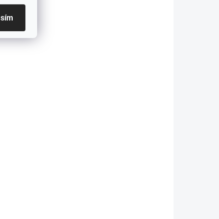
rash
blatníky - BMW M3 -
skPro
G80/G81!!! Kompatibilní
asím
.
pouze s M3 blatníky !!!
DRY CARBON
4691
4687
AKTUJTE
NA OBJEDNÁNÍ - KONTAKTUJTE
NÁS!
NÁS!
W
Kryty motoru BMW
M3/M4 -