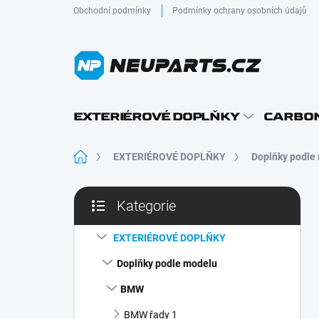
Přejít
Obchodní podmínky
Podmínky ochrany osobních údajů
na
obsah
EXTERIÉROVÉ DOPLŇKY
CARBON
Domů
EXTERIÉROVÉ DOPLŇKY
Doplňky podle
P
Kategorie
o
Přeskočit
s
kategorie
t
EXTERIÉROVÉ DOPLŇKY
r
Doplňky podle modelu
a
n
BMW
n
BMW řady 1