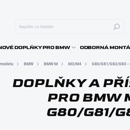
Hledat
E-MAI
OVÉ DOPLŇKY PRO BMW
ODBORNÁ MONT
 modelu
BMW
BMW M
M3/M4
G80/G81/G82/G83 - 
HESLO
DOPLŇKY A PŘ
PRO BMW M
G80/G81/G