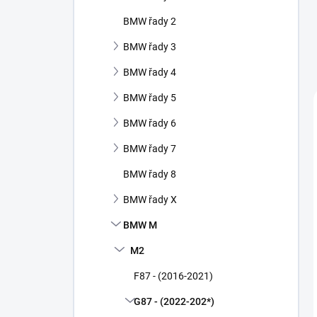
í
p
BMW řady 2
a
n
BMW řady 3
e
BMW řady 4
l
BMW řady 5
BMW řady 6
BMW řady 7
BMW řady 8
BMW řady X
BMW M
M2
F87 - (2016-2021)
G87 - (2022-202*)