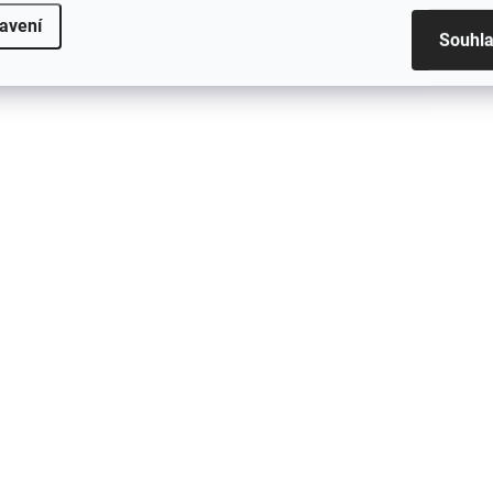
CARBON pro vozy BMW
předního nárazníku (C
avení
M3/M4
Foam Cover) - černý le
Souhl
- G80/G81/G82/G83**Kompatibilní
vozidla - BMW M3/M4..
pouze...
DRY CARBON
DRY CARBON
4663
SKLADEM - ODESÍLÁME DO 48H
NA OBJEDNÁNÍ - KONT
Krytky na blatník -
Kryty baterie BM
BMW M4 - G82/G83 -
M3/M4 -
DRY CARBON