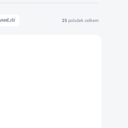
ZAPOMENUTÉ HESLO
25
položek celkem
VANĚJŠÍ
AKCE
4701
4647
DRY CARBON
AKTUJTE
NA OBJEDNÁNÍ - KONTAKTUJTE
NÁS!
NÁS!
í
Decentní krytky na
blatník - BMW M3 -