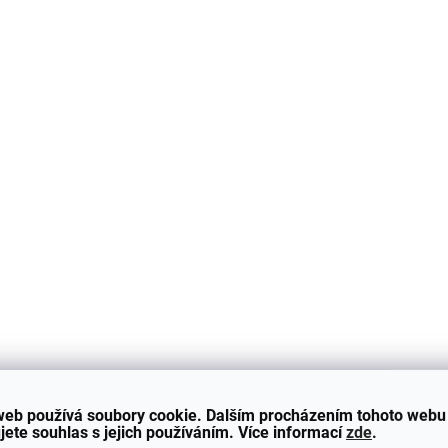
NOVINKA
4735
ZDARMA
SKLADEM - ODESÍLÁME DO 48H
SKLADEM - ODESÍLÁME
Kryt antény BMW
Kryt deformační 
M3/M4 -
předního nárazní
G80/G81/G82/G83 -
(Crash Foam Cove
DRY CARBON
BMW M3/M4 -
2 490 Kč
2 590 Kč
G80/G81/G82/G8
Do košíku
Do košíku
web používá soubory cookie. Dalším procházením tohoto webu
Kryt antény v provedení DRY
Kryt deformační výplně
jete souhlas s jejich používáním. Více informací
zde
.