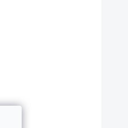
DRY CARBON
3320
4646
 DO 48H
SKLADEM - ODESÍLÁME DO 48H
výplně
Krytky na blatník -
ku
BMW M3 - G80/G81 -
r) –
DRY CARBON
7 890 Kč
3
Do košíku
Carbonové krytky - trims - na