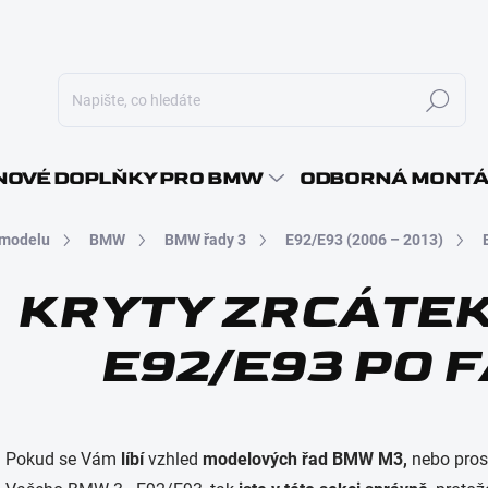
Hledat
E-MAI
OVÉ DOPLŇKY PRO BMW
ODBORNÁ MONT
 modelu
BMW
BMW řady 3
E92/E93 (2006 – 2013)
HESLO
KRYTY ZRCÁTEK
E92/E93 PO 
Pokud se Vám
líbí
vzhled
modelových řad BMW M3,
nebo pros