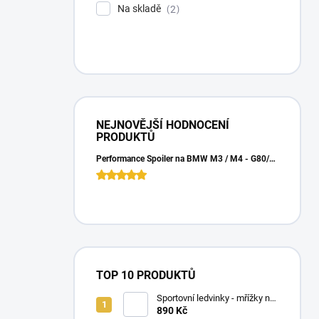
Na skladě
2
NEJNOVĚJŠÍ HODNOCENÍ
PRODUKTŮ
Performance Spoiler na BMW M3 / M4 - G80/G82 - DRY CARBON
TOP 10 PRODUKTŮ
Sportovní ledvinky - mřížky na
BMW 5 - F10/F11 - černý lesk
890 Kč