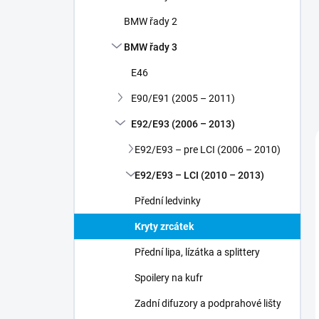
í
p
BMW řady 2
a
n
BMW řady 3
e
E46
l
E90/E91 (2005 – 2011)
E92/E93 (2006 – 2013)
E92/E93 – pre LCI (2006 – 2010)
E92/E93 – LCI (2010 – 2013)
Přední ledvinky
Kryty zrcátek
Přední lipa, lízátka a splittery
Spoilery na kufr
Zadní difuzory a podprahové lišty