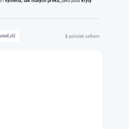
e i
výměna, tak malých prvků,
jako jsou
kryty
ZAPOMENUTÉ HESLO
2
položek celkem
VANĚJŠÍ
138
 DO 48H
W 3 -