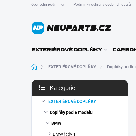
Přejít
Obchodní podmínky
Podmínky ochrany osobních údajů
na
obsah
EXTERIÉROVÉ DOPLŇKY
CARBON
Domů
EXTERIÉROVÉ DOPLŇKY
Doplňky podle
P
Kategorie
o
Přeskočit
s
kategorie
t
EXTERIÉROVÉ DOPLŇKY
r
Doplňky podle modelu
a
n
BMW
n
BMW řady 1