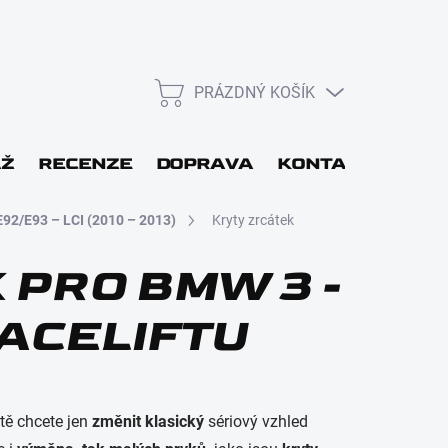
PRÁZDNÝ KOŠÍK
NÁKUPNÍ
KOŠÍK
L
ÁŽ
RECENZE
DOPRAVA
KONTAKT
DÁR
E92/E93 – LCI (2010 – 2013)
Kryty zrcátek
 PRO BMW 3 -
FACELIFTU
Přihlásit se
tě chcete jen
změnit klasický
sériový vzhled
Nová registrace