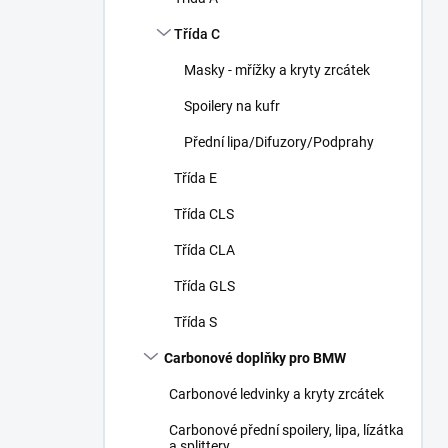
Třída C
Masky - mřížky a kryty zrcátek
Spoilery na kufr
Přední lipa/Difuzory/Podprahy
Třída E
Třída CLS
Třída CLA
Třída GLS
Třída S
Carbonové doplňky pro BMW
Carbonové ledvinky a kryty zrcátek
Carbonové přední spoilery, lipa, lízátka
a splittery